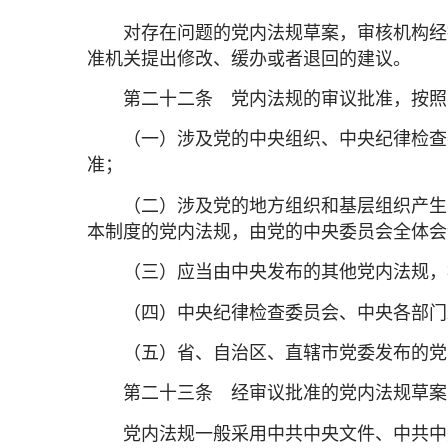
对存在问题的党内法规草案，审核机构经批
准机关提出修改、缓办或者退回的建议。
第二十二条 党内法规的审议批准，按照
（一）涉及党的中央组织、中央纪律检查委
准；
（二）涉及党的地方组织和基层组织产生、
本制度的党内法规，由党的中央委员会全体会
（三）应当由中央发布的其他党内法规，根
（四）中央纪律检查委员会、中央各部门发
（五）省、自治区、直辖市党委发布的党内
第二十三条 经审议批准的党内法规草案，
党内法规一般采用中共中央文件、中共中央