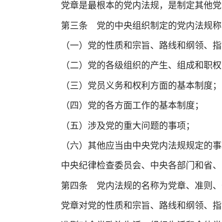
党章是最根本的党内法规，是制定其他党
第三条 党的中央组织制定的党内法规称为
（一）党的性质和宗旨、路线和纲领、指
（二）党的各级组织的产生、组成和职权
（三）党员义务和权利方面的基本制度；
（四）党的各方面工作的基本制度；
（五）涉及党的重大问题的事项；
（六）其他应当由中央党内法规规定的事
中央纪律检查委员会、中央各部门和省、自
第四条 党内法规的名称为党章、准则、
党章对党的性质和宗旨、路线和纲领、指导