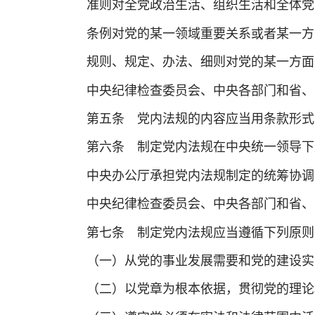
准则对全党政治生活、组织生活和全体党
条例对党的某一领域重要关系或者某一方
规则、规定、办法、细则对党的某一方面
中央纪律检查委员会、中央各部门和省、自
第五条 党内法规的内容应当用条款形式表
第六条 制定党内法规在中央统一领导下进
中央办公厅承担党内法规制定的统筹协调工
中央纪律检查委员会、中央各部门和省、自
第七条 制定党内法规应当遵循下列原则
（一）从党的事业发展需要和党的建设实
（二）以党章为根本依据，贯彻党的理论