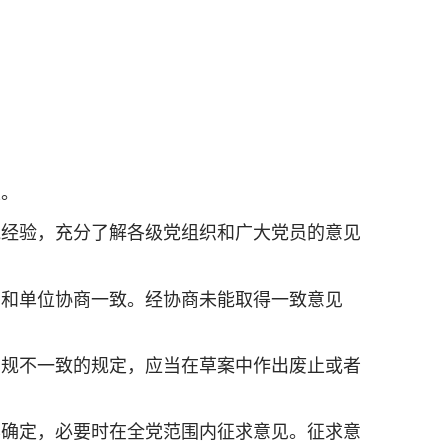
性。
经验，充分了解各级党组织和广大党员的意见
和单位协商一致。经协商未能取得一致意见
规不一致的规定，应当在草案中作出废止或者
确定，必要时在全党范围内征求意见。征求意