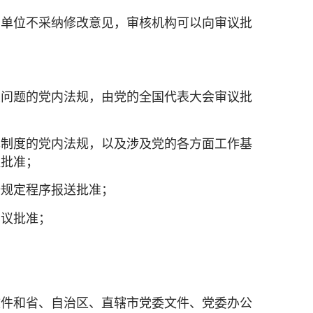
单位不采纳修改意见，审核机构可以向审议批
问题的党内法规，由党的全国代表大会审议批
制度的党内法规，以及涉及党的各方面工作基
议批准；
规定程序报送批准；
议批准；
件和省、自治区、直辖市党委文件、党委办公