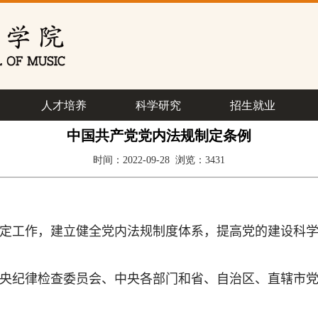
人才培养
科学研究
招生就业
中国共产党党内法规制定条例
时间：2022-09-28 浏览：
3431
工作，建立健全党内法规制度体系，提高党的建设科学
纪律检查委员会、中央各部门和省、自治区、直辖市党