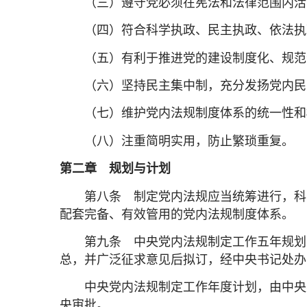
（三）遵守党必须在宪法和法律范围内活
（四）符合科学执政、民主执政、依法执
（五）有利于推进党的建设制度化、规范
（六）坚持民主集中制，充分发扬党内民
（七）维护党内法规制度体系的统一性和
（八）注重简明实用，防止繁琐重复。
第二章 规划与计划
第八条 制定党内法规应当统筹进行，科学
配套完备、有效管用的党内法规制度体系。
第九条 中央党内法规制定工作五年规划，
总，并广泛征求意见后拟订，经中央书记处办
中央党内法规制定工作年度计划，由中央办
央审批。