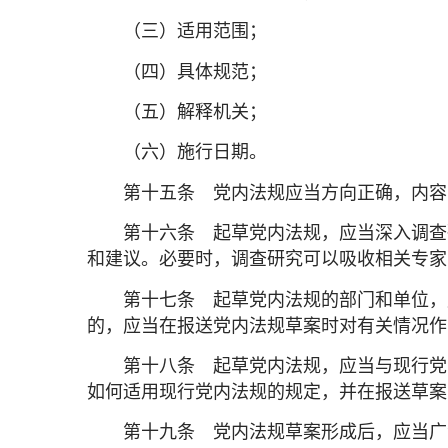
（三）适用范围；
（四）具体规范；
（五）解释机关；
（六）施行日期。
第十五条 党内法规应当方向正确，内容明
第十六条 起草党内法规，应当深入调查研
和建议。必要时，调查研究可以吸收相关专家
第十七条 起草党内法规的部门和单位，应
的，应当在报送党内法规草案时对有关情况作
第十八条 起草党内法规，应当与现行党内
如何适用现行党内法规的规定，并在报送草案
第十九条 党内法规草案形成后，应当广泛