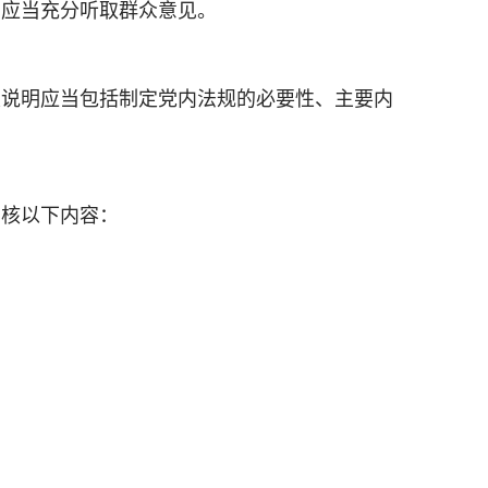
，应当充分听取群众意见。
说明应当包括制定党内法规的必要性、主要内
核以下内容：