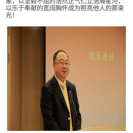
象，以坚毅不屈的浩然正气伫立浩瀚星河，
以乐于奉献的宽阔胸怀成为照亮他人的那束
光！