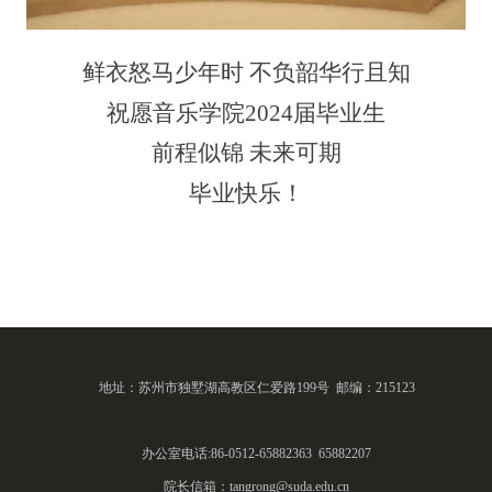
鲜衣怒马少年时 不负韶华行且知
祝愿音乐学院
2024
届毕业生
前程似锦 未来可期
毕业快乐！
地址：苏州市独墅湖高教区仁爱路199号 邮编：215123
办公室电话:86-0512-65882363 65882207
院长信箱：tangrong@suda.edu.cn