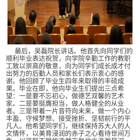
最后，吴磊院长讲话。他首先向同学们的
顺利毕业表达祝贺，向学院辛勤工作的教职
工致以崇高的敬意，向为同学们成长
成才
付
出努力的后勤人员和家长们表示衷心的感
谢。他回顾了毕业生四年来取得的丰硕成
果。毕业在即，他向毕业生们提出三点希
望：一是要不忘初心，做德艺双馨的艺术
家。二是要挺膺担当，做人格健全的从业
者。三是带着一片音符向未来，做一个内心
丰盈、守候梦想、接受挫折、坚韧前行的平
凡人。他希望同学们，继续保持苏大人的人
文情怀，以美育浸润的赤子之心看待世间万