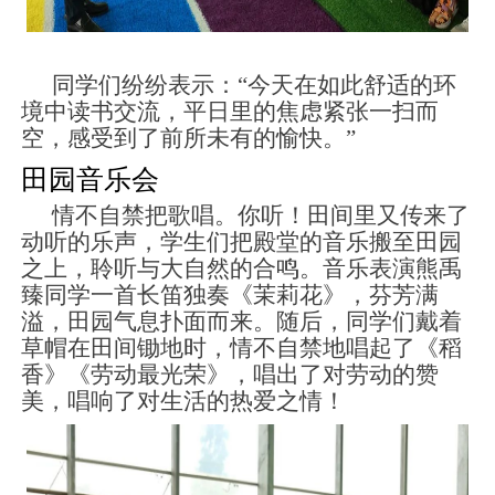
同学们纷纷表示：“今天在如此舒适的环
境中读书交流，平日里的焦虑紧张一扫而
空，感受到了前所未有的愉快。”
田园音乐会
情不自禁把歌唱。你听！田间里又传来了
动听的乐声，学生们把殿堂的音乐搬至田园
之上，聆听与大自然的合鸣。音乐表演熊禹
臻同学一首长笛独奏《茉莉花》，芬芳满
溢，田园气息扑面而来。随后，同学们戴着
草帽在田间锄地时，情不自禁地唱起了《稻
香》《劳动最光荣》，唱出了对劳动的赞
美，唱响了对生活的热爱之情！