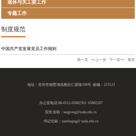
退休与关工委工作
专题工作
制度规范
中国共产党发展党员工作细则
第一页
<<上一页
下一页>>
尾页
地址：苏州市独墅湖高教区仁爱路199号 邮编：215123
办公室电话:86-0512-65882363 65882207
院长信箱：tangrong@suda.edu.cn
书记信箱：xiaofuqing@ suda.edu.cn