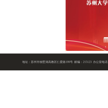
地址：苏州市独墅湖高教区仁爱路199号 邮编：215123
办公室电话:86-