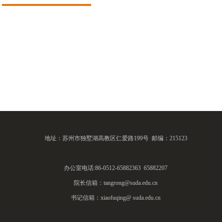
地址：苏州市独墅湖高教区仁爱路199号 邮编：215123
办公室电话:86-0512-65882363 65882207
院长信箱：tangrong@suda.edu.cn
书记信箱：xiaofuqing@ suda.edu.cn