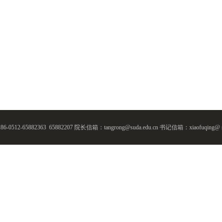
0512-65882363 65882207
院长信箱：tangrong@suda.edu.cn
书记信箱：xiaofuqing@ su