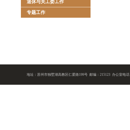
退休与关工委工作
专题工作
地址：苏州市独墅湖高教区仁爱路199号 邮编：215123
办公室电话:86-